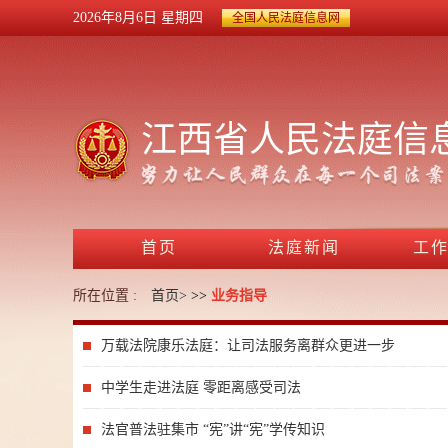
2026年8月6日
星期四
全国人民法庭信息网
江西省人民法庭信
首页
法庭新闻
工
所在位置 :
首页>
>>
业务指导
万载法院康乐法庭：让司法服务离群众更进一步
中学生走进法庭 零距离感受司法
法官普法驻集市 “宪”讲“宪”学传知识