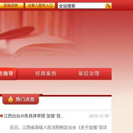
投稿说明
当事人服务入口
务指导
经典案例
基层治理
江西出台49条具体举措 加强"双...
2019-12-30
近日，江西省高级人民法院制定出台《关于加强“双达