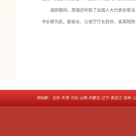
调研期间，周强还听取了全国人大代表俞章法
书长穆为民，副省长、公安厅厅长舒庆，省高院院
网站群：
北京
\
天津
\
河北
\
山西
\
内蒙古
\
辽宁
\
黑龙江
\
吉林
\