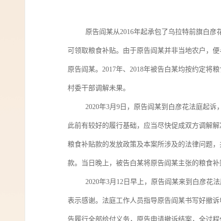
原告阎某从2016年起承包了乌拉特前旗白彦
可领取粮食补贴。由于原告阎某并非当地农户，便
原告阎某。2017年、2018年被告白某均按约定
村委干部调解未果。
2020年3月9日，原告阎某到白彦花法庭起
此前有较好的履行基础，应当尽快促成双方调解解决
粮食补贴款的发放政策及本案所涉及的法律问题，
款。当日晚上，被告白某将原告阎某主张的粮食补
2020年3月12日早上，原告阎某来到白彦
表示感谢。法庭工作人员指导原告阎某书写好撤诉
告履行全部给付义务，原告申请撤诉结案，全过程