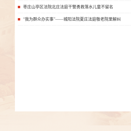
枣庄山亭区法院北庄法庭干警勇救落水儿童不留名
“我为群众办实事”——城阳法院夏庄法庭敬老院里解纠