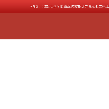
网站群：
北京
\
天津
\
河北
\
山西
\
内蒙古
\
辽宁
\
黑龙江
\
吉林
\